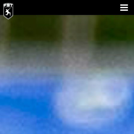
PALMARÉS
MOMENTOS
EQUIPOS
ESTADÍSTICAS
GOLES
OPINIÓN
ACTUALIDAD
BUSINESS