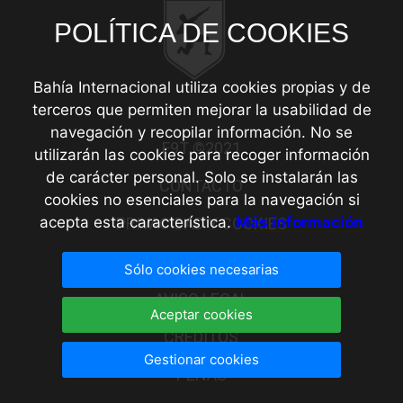
POLÍTICA DE COOKIES
Bahía Internacional utiliza cookies propias y de
terceros que permiten mejorar la usabilidad de
navegación y recopilar información. No se
F9T ©️2021
utilizarán las cookies para recoger información
de carácter personal. Solo se instalarán las
CONTACTO
cookies no esenciales para la navegación si
acepta esta característica.
Más información
PRIVACIDAD Y COOKIES
PRIVACIDAD
Sólo cookies necesarias
AVISO LEGAL
Aceptar cookies
CRÉDITOS
Gestionar cookies
PEÑAS