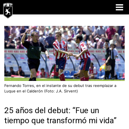
PALMARÉS
MOMENTOS
EQUIPOS
ESTADÍSTICAS
Fernando Torres, en el instante de su debut tras reemplazar a
Luque en el Calderón (Foto: J.A. Sirvent)
GOLES
OPINIÓN
25 años del debut: “Fue un
ACTUALIDAD
tiempo que transformó mi vida”
BUSINESS