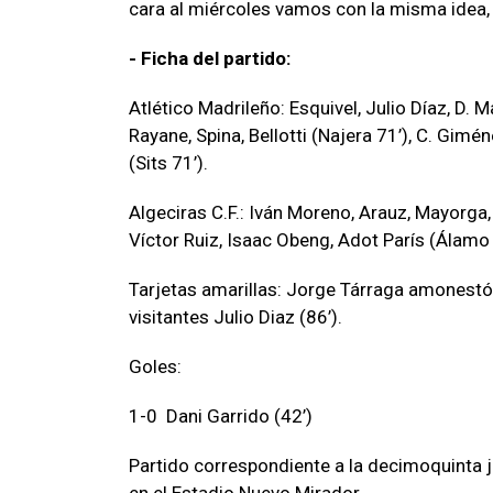
cara al miércoles vamos con la misma idea,
- Ficha del partido:
Atlético Madrileño: Esquivel, Julio Díaz, D. M
Rayane, Spina, Bellotti (Najera 71’), C. Gimé
(Sits 71’).
Algeciras C.F.: Iván Moreno, Arauz, Mayorga,
Víctor Ruiz, Isaac Obeng, Adot París (Álamo 
Tarjetas amarillas: Jorge Tárraga amonestó 
visitantes Julio Diaz (86’).
Goles:
1-0 Dani Garrido (42’)
Partido correspondiente a la decimoquinta 
en el Estadio Nuevo Mirador.