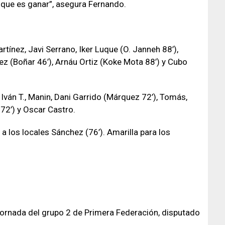
 que es ganar”, asegura Fernando.
artínez, Javi Serrano, Iker Luque (O. Janneh 88’),
nez (Boñar 46’), Arnáu Ortiz (Koke Mota 88’) y Cubo
 Iván T., Manin, Dani Garrido (Márquez 72’), Tomás,
72’) y Oscar Castro.
a los locales Sánchez (76’). Amarilla para los
jornada del grupo 2 de Primera Federación, disputado